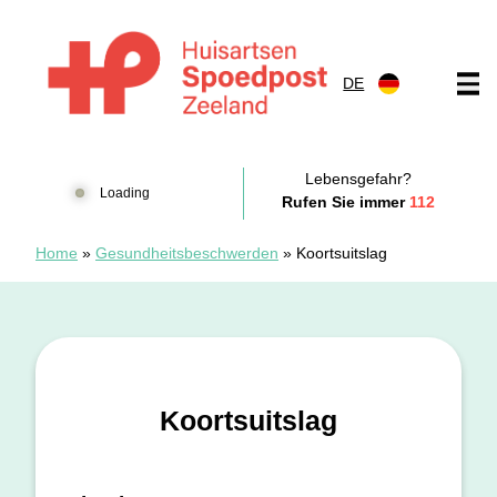
Zum Inhalt springen
DE
Huisartsenspoedpost Zeeland
Lebensgefahr?
Loading
Rufen Sie immer
112
Home
»
Gesundheitsbeschwerden
»
Koortsuitslag
Koortsuitslag