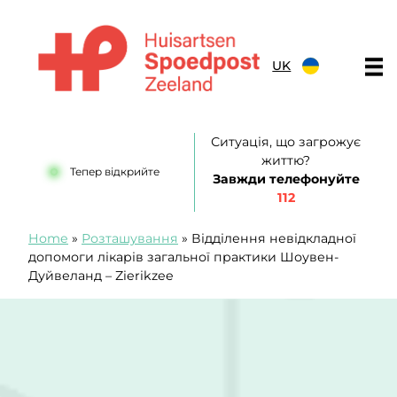
Перейти до вмісту
UK
Huisartsenspoedpost Zeeland
Ситуація, що загрожує
життю?
Тепер відкрийте
Завжди телефонуйте
112
Home
»
Розташування
»
Відділення невідкладної
допомоги лікарів загальної практики Шоувен-
Дуйвеланд – Zierikzee