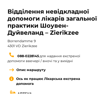
Відділення невідкладної
допомоги лікарів загальної
практики Шоувен-
Дуйвеланд – Zierikzee
Адреса Відділення невідкладної допомоги лікарів заг
Borrendamme 9
Поштовий індекс Відділення невідкладної допомоги лі
4301 VD Zierikzee
Номер телефону Відділення невідкладної допомоги лік
088-0228145
для надання екстреної
допомоги ввечері / вночі та у вихідні
Опис маршруту
Ось як працює Лікарська екстрена
допомога
АПТЕКА
Сервіс Аптека Боррендамме