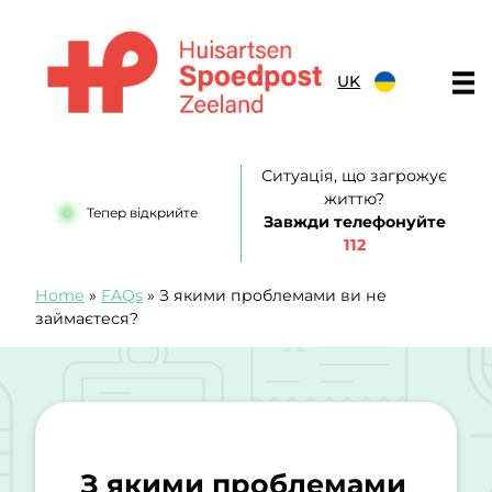
Перейти до вмісту
UK
Huisartsenspoedpost Zeeland
Ситуація, що загрожує
життю?
Тепер відкрийте
Завжди телефонуйте
112
Home
»
FAQs
»
З якими проблемами ви не
займаєтеся?
З якими проблемами