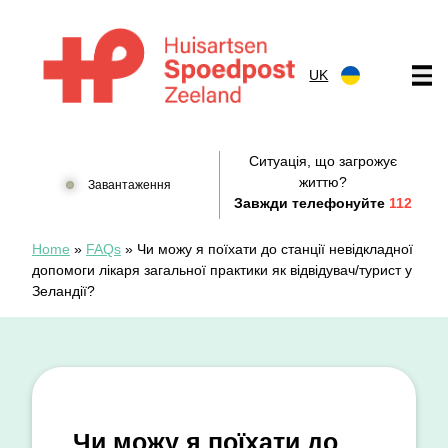
Перейти до вмісту
UK
Huisartsenspoedpost Zeeland
Ситуація, що загрожує
життю?
Завантаження
Завжди телефонуйте
112
Home
»
FAQs
»
Чи можу я поїхати до станції невідкладної
допомоги лікаря загальної практики як відвідувач/турист у
Зеландії?
Чи можу я поїхати до