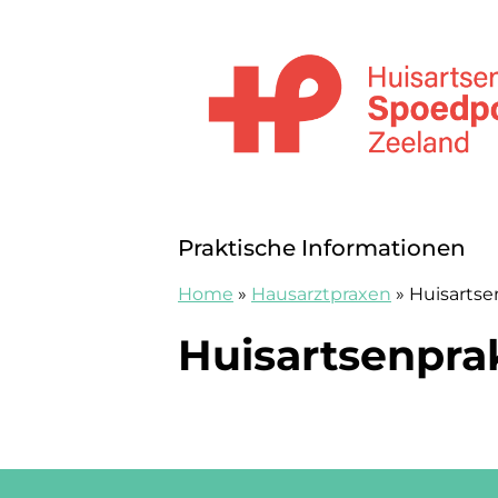
Zum Inhalt springen
Huisartsenspoedpost Zeeland
Praktische Informationen
Home
»
Hausarztpraxen
»
Huisartse
Huisartsenprak