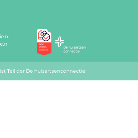
e.nl
e.nl
Gütezeichen
t Teil der De huisartsenconnectie.