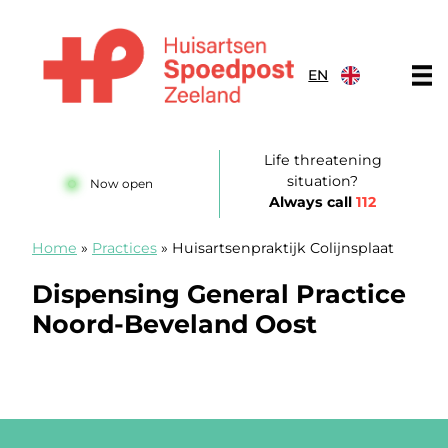
Skip to content
EN
Huisartsenspoedpost Zeeland
Life threatening
situation?
Now open
Always call
112
Home
»
Practices
»
Huisartsenpraktijk Colijnsplaat
Dispensing General Practice
Noord-Beveland Oost