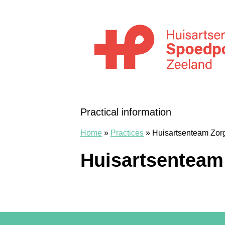
Skip to content
Huisartsenspoedpost Zeeland
Practical information
Home
»
Practices
»
Huisartsenteam Zor
Huisartsenteam