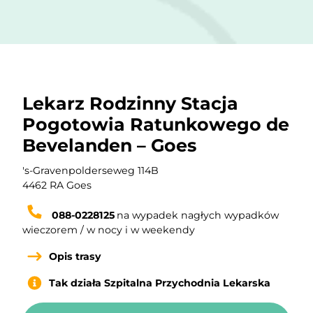
Lekarz Rodzinny Stacja
Pogotowia Ratunkowego de
Bevelanden – Goes
Adres Lekarz Rodzinny Stacja Pogotowia Ratunkowego d
's-Gravenpolderseweg 114B
Kod pocztowy Lekarz Rodzinny Stacja Pogotowia Ratunk
4462 RA Goes
Numer telefonu Lekarz Rodzinny Stacja Pogotowia Ratu
088-0228125
na wypadek nagłych wypadków
wieczorem / w nocy i w weekendy
Opis trasy
Tak działa Szpitalna Przychodnia Lekarska