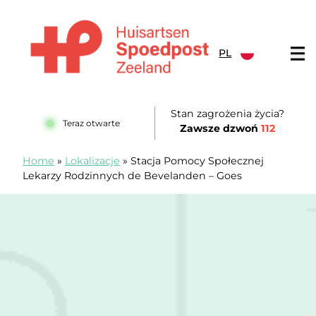
Przejdź do treści
PL
Huisartsenspoedpost Zeeland
Stan zagrożenia życia?
Teraz otwarte
Zawsze dzwoń
112
Home
»
Lokalizacje
»
Stacja Pomocy Społecznej
Lekarzy Rodzinnych de Bevelanden – Goes