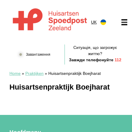
Перейти до вмісту
UK
Huisartsenspoedpost Zeeland
Ситуація, що загрожує
життю?
Завантаження
Завжди телефонуйте
112
Home
»
Praktijken
»
Huisartsenpraktijk Boejharat
Huisartsenpraktijk Boejharat