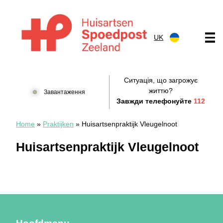
Перейти до вмісту
UK
Huisartsenspoedpost Zeeland
Ситуація, що загрожує
життю?
Завантаження
Завжди телефонуйте
112
Home
»
Praktijken
»
Huisartsenpraktijk Vleugelnoot
Huisartsenpraktijk Vleugelnoot