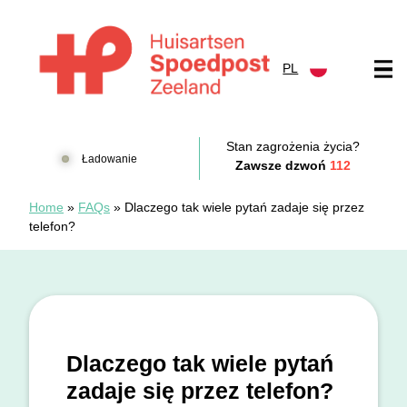
Przejdź do treści
PL
Huisartsenspoedpost Zeeland
Stan zagrożenia życia?
Ładowanie
Zawsze dzwoń
112
Home
»
FAQs
»
Dlaczego tak wiele pytań zadaje się przez
telefon?
Dlaczego tak wiele pytań
zadaje się przez telefon?