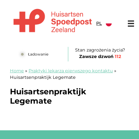
Przejdź do treści
PL
Huisartsenspoedpost Zeeland
Stan zagrożenia życia?
Ładowanie
Zawsze dzwoń
112
Home
»
Praktyki lekarza pierwszego kontaktu
»
Huisartsenpraktijk Legemate
Huisartsenpraktijk
Legemate