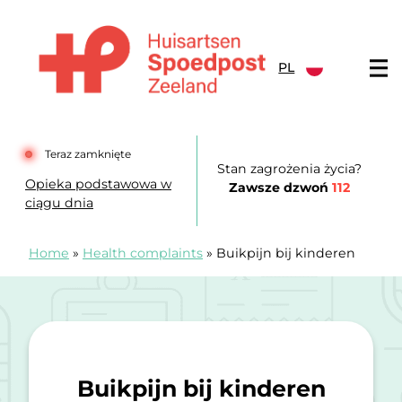
Przejdź do treści
PL
Huisartsenspoedpost Zeeland
Teraz zamknięte
Stan zagrożenia życia?
Opieka podstawowa w
Zawsze dzwoń
112
ciągu dnia
Home
»
Health complaints
»
Buikpijn bij kinderen
Buikpijn bij kinderen