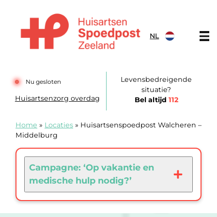
Doorgaan naar content
NL
Huisartsenspoedpost Zeeland
Levensbedreigende
Nu gesloten
situatie?
Huisartsenzorg overdag
Bel altijd
112
Home
»
Locaties
»
Huisartsenspoedpost Walcheren –
Middelburg
Campagne: ‘Op vakantie en
medische hulp nodig?’