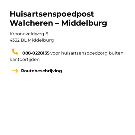
Huisartsenspoedpost
Walcheren – Middelburg
Adres van Huisartsenspoedpost Walcheren – Middelburg
Krooneveldweg 6
Postcode van Huisartsenspoedpost Walcheren – Middel
4332 BL Middelburg
Telefoonnummer van Huisartsenspoedpost Walcheren –
088-0228135
voor huisartsenspoedzorg buiten
kantoortijden
Routebeschrijving
Zo werkt de huisartsenspoedpost
Apotheek
Dienstapotheek Walcheren – Middelburg
Openingstijden
maandag tot en met vrijdag: 17:00 tot 08:00
uur.